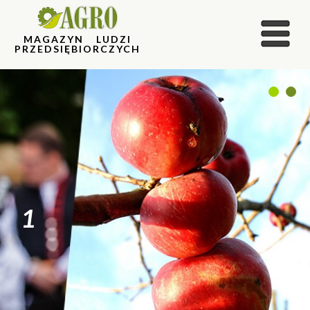
MAGAZYN LUDZI
PRZEDSIĘBIORCZYCH
1
2
1
2