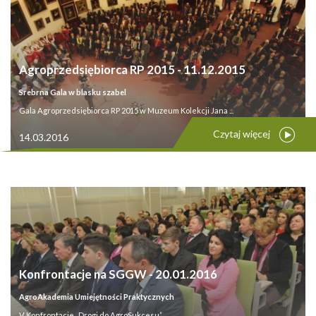
Agroprzedsiębiorca RP 2015 - 11.12.2015
Srebrna Gala w blasku szabel
Gala Agroprzedsiębiorca RP 2015 w Muzeum Kolekcji Jana ...
Czytaj więcej
14.03.2016
Konfrontacje na SGGW - 20.01.2016
AgroAkademia Umiejętności Praktycznych
V Konfrontacje „Drogi do AgroSukcesu” ...