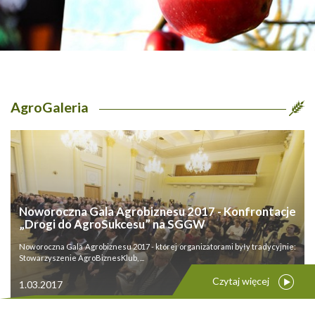
AgroGaleria
Noworoczna Gala Agrobiznesu 2017 - Konfrontacje
„Drogi do AgroSukcesu” na SGGW
Noworoczna Gala Agrobiznesu 2017 - której organizatorami były tradycyjnie:
Stowarzyszenie AgroBiznesKlub, ...
Czytaj więcej
1.03.2017