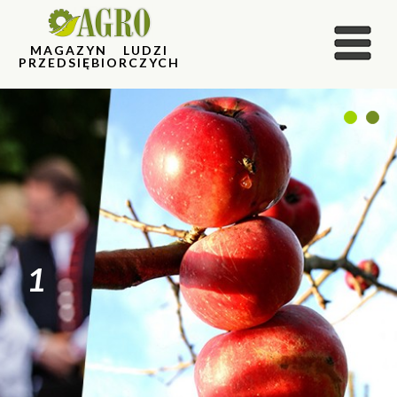
MAGAZYN LUDZI
PRZEDSIĘBIORCZYCH
1
2
1
2