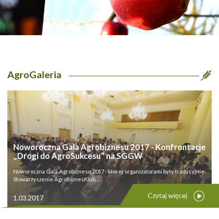
AgroGaleria
Noworoczna Gala Agrobiznesu 2017 - Konfrontacje
„Drogi do AgroSukcesu” na SGGW
Noworoczna Gala Agrobiznesu 2017 - której organizatorami były tradycyjnie:
Stowarzyszenie AgroBiznesKlub, ...
Czytaj więcej
1.03.2017