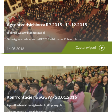
Agroprzedsiębiorca RP 2015 - 11.12.2015
Srebrna Gala w blasku szabel
Gala Agroprzedsiębiorca RP 2015 w Muzeum Kolekcji Jana ...
Czytaj więcej
14.03.2016
Konfrontacje na SGGW - 20.01.2016
AgroAkademia Umiejętności Praktycznych
V Konfrontacje „Drogi do AgroSukcesu” ...