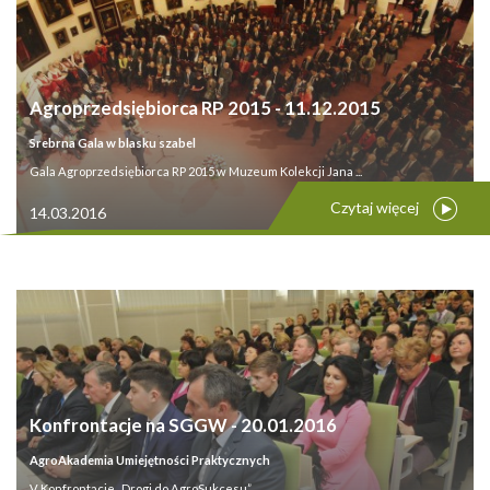
Agroprzedsiębiorca RP 2015 - 11.12.2015
Srebrna Gala w blasku szabel
Gala Agroprzedsiębiorca RP 2015 w Muzeum Kolekcji Jana ...
Czytaj więcej
14.03.2016
Konfrontacje na SGGW - 20.01.2016
AgroAkademia Umiejętności Praktycznych
V Konfrontacje „Drogi do AgroSukcesu” ...