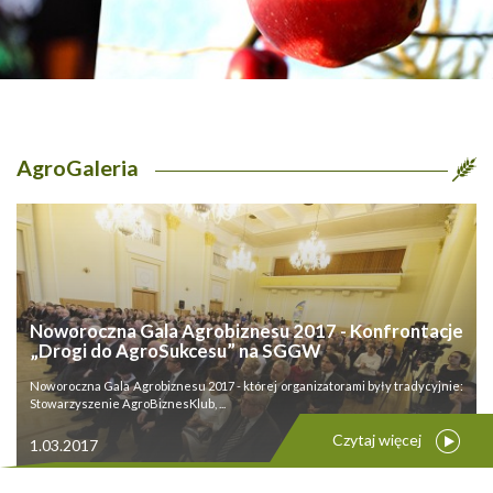
AgroGaleria
Noworoczna Gala Agrobiznesu 2017 - Konfrontacje
„Drogi do AgroSukcesu” na SGGW
Noworoczna Gala Agrobiznesu 2017 - której organizatorami były tradycyjnie:
Stowarzyszenie AgroBiznesKlub, ...
Czytaj więcej
1.03.2017