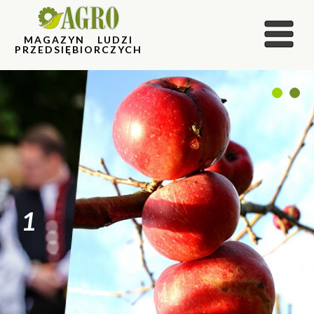
MAGAZYN LUDZI
PRZEDSIĘBIORCZYCH
1
2
1
2