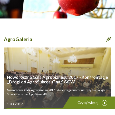
AgroGaleria
Noworoczna Gala Agrobiznesu 2017 - Konfrontacje
„Drogi do AgroSukcesu” na SGGW
Noworoczna Gala Agrobiznesu 2017 - której organizatorami były tradycyjnie:
Stowarzyszenie AgroBiznesKlub, ...
Czytaj więcej
1.03.2017