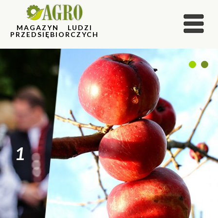
MAGAZYN LUDZI
PRZEDSIĘBIORCZYCH
1
2
1
2