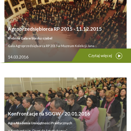
Agroprzedsiębiorca RP 2015 - 11.12.2015
Srebrna Gala w blasku szabel
Gala Agroprzedsiębiorca RP 2015 w Muzeum Kolekcji Jana ...
Czytaj więcej
14.03.2016
Konfrontacje na SGGW - 20.01.2016
AgroAkademia Umiejętności Praktycznych
V Konfrontacje „Drogi do AgroSukcesu” ...