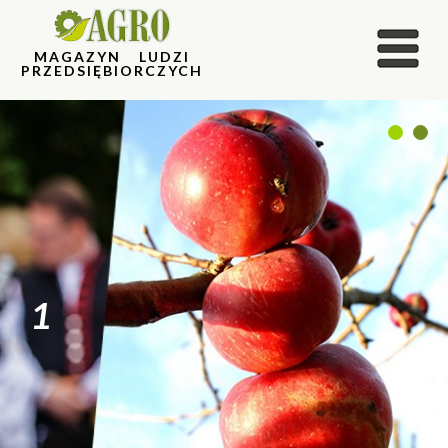
MAGAZYN LUDZI
PRZEDSIĘBIORCZYCH
1
2
1
2