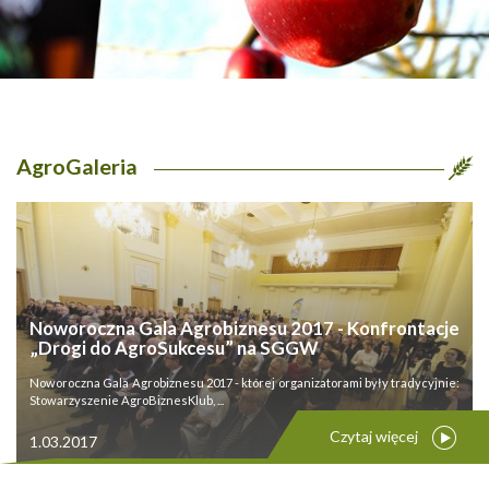
AgroGaleria
Noworoczna Gala Agrobiznesu 2017 - Konfrontacje
„Drogi do AgroSukcesu” na SGGW
Noworoczna Gala Agrobiznesu 2017 - której organizatorami były tradycyjnie:
Stowarzyszenie AgroBiznesKlub, ...
Czytaj więcej
1.03.2017