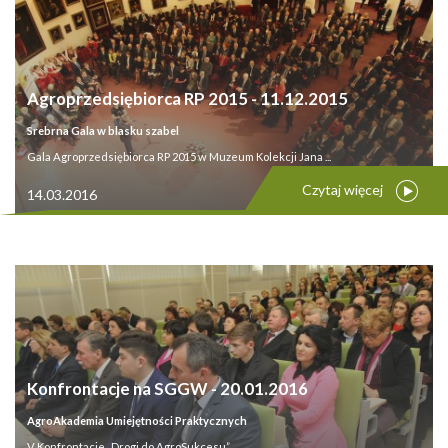
Agroprzedsiębiorca RP 2015 - 11.12.2015
Srebrna Gala w blasku szabel
Gala Agroprzedsiębiorca RP 2015 w Muzeum Kolekcji Jana ...
Czytaj więcej
14.03.2016
Konfrontacje na SGGW - 20.01.2016
AgroAkademia Umiejętności Praktycznych
V Konfrontacje „Drogi do AgroSukcesu” ...